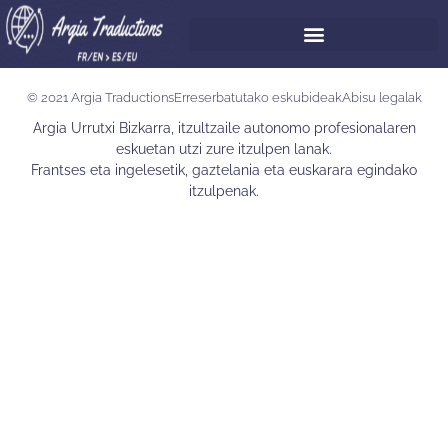
© 2021 Argia Traductions
Erreserbatutako eskubideak
Abisu legalak
Argia Urrutxi Bizkarra, itzultzaile autonomo profesionalaren
eskuetan utzi zure itzulpen lanak.
Frantses eta ingelesetik, gaztelania eta euskarara egindako
itzulpenak.